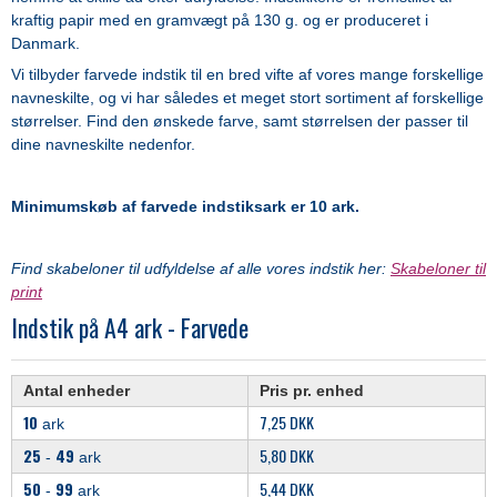
kraftig papir med en gramvægt på 130 g. og er produceret i
Danmark.
Vi tilbyder farvede indstik til en bred vifte af vores mange forskellige
navneskilte, og vi har således et meget stort sortiment af forskellige
størrelser. Find den ønskede farve, samt størrelsen der passer til
dine navneskilte nedenfor.
Minimumskøb af farvede indstiksark er 10 ark.
Find skabeloner til udfyldelse af alle vores indstik her:
Skabeloner til
print
Indstik på A4 ark - Farvede
Antal enheder
Pris pr. enhed
10
7,25 DKK
ark
25
49
5,80 DKK
-
ark
50
99
5,44 DKK
-
ark