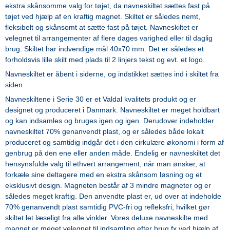
ekstra skånsomme valg for tøjet, da navneskiltet sættes fast på
tøjet ved hjælp af en kraftig magnet. Skiltet er således nemt,
fleksibelt og skånsomt at sætte fast på tøjet. Navneskiltet er
velegnet til arrangementer af flere dages varighed eller til daglig
brug. Skiltet har indvendige mål 40x70 mm. Det er således et
forholdsvis lille skilt med plads til 2 linjers tekst og evt. et logo.
Navneskiltet er åbent i siderne, og indstikket sættes ind i skiltet fra
siden.
Navneskiltene i Serie 30 er et Valdal kvalitets produkt og er
designet og produceret i Danmark. Navneskiltet er meget holdbart
og kan indsamles og bruges igen og igen. Derudover indeholder
navneskiltet 70% genanvendt plast, og er således både lokalt
produceret og samtidig indgår det i den cirkulære økonomi i form af
genbrug på den ene eller anden måde. Endelig er navneskiltet det
hensynsfulde valg til ethvert arrangement, når man ønsker, at
forkæle sine deltagere med en ekstra skånsom løsning og et
eksklusivt design. Magneten består af 3 mindre magneter og er
således meget kraftig. Den anvendte plast er, ud over at indeholde
70% genanvendt plast samtidig PVC-fri og refleksfri, hvilket gør
skiltet let læseligt fra alle vinkler. Vores deluxe navneskilte med
magnet er meget velegnet til indsamling efter brug fx ved hjælp af