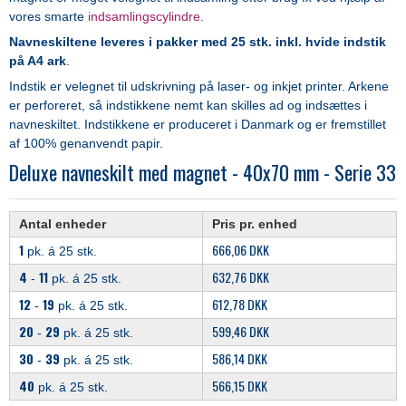
vores smarte
indsamlingscylindre
.
Navneskiltene leveres i pakker med 25 stk. inkl. hvide indstik
på A4 ark
.
Indstik er velegnet til
udskrivning på laser- og inkjet printer. Arkene
er perforeret, så indstikkene nemt kan skilles ad og indsættes i
navneskiltet. Indstikkene er produceret i Danmark og er fremstillet
af 100% genanvendt papir.
Deluxe navneskilt med magnet - 40x70 mm - Serie 33
Antal enheder
Pris pr. enhed
1
666,06 DKK
pk. á 25 stk.
4
11
632,76 DKK
-
pk. á 25 stk.
12
19
612,78 DKK
-
pk. á 25 stk.
20
29
599,46 DKK
-
pk. á 25 stk.
30
39
586,14 DKK
-
pk. á 25 stk.
40
566,15 DKK
pk. á 25 stk.