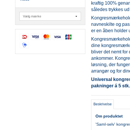
kraftig 100% genan
således trykkes ud
Kongresmærkeholder
navneskilte og pass
er en åben holder 
Kongresmærkeholde
dine kongresmærke
bliver det nemt for 
ankommer. Kongres
løsning, der funge
arrangør og for din
Universal kongre
pakninger á 5 stk
Beskrivelse
Om produktet
'Saml-selv' kongr