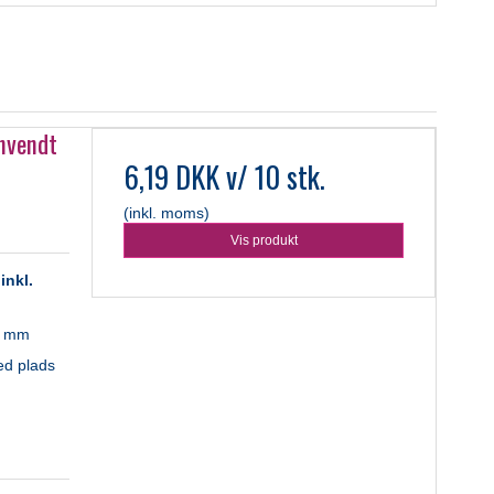
nvendt
6,19 DKK
v/ 10 stk.
(inkl. moms)
Vis produkt
inkl.
90 mm
ed plads