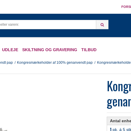
FORS
UDLEJE
SKILTNING OG GRAVERING
TILBUD
ndt pap
/
Kongresmærkeholder af 100% genanvendt pap
/
Kongresmærkeholder
Kong
gena
Antal enh
1
pk. á 5 st