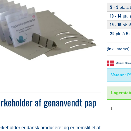
5
9
-
pk. á 5
10
14
-
pk. á
15
19
-
pk. á
20
pk. á 5 s
(inkl. moms)
Varenr.:
P
Lagerstat
keholder af genanvendt pap
holder er dansk produceret og er fremstillet af