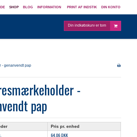
IDE
SHOP
BLOG
INFORMATION
PRINT AF INDSTIK
DIN KONTO
Din indkøbskurv er tom
 - genanvendt pap
resmærkeholder -
nvendt pap
eder
Pris pr. enhed
64,06 DKK
k.