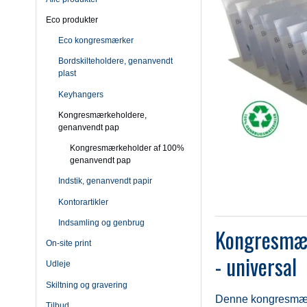
Eco produkter
Eco kongresmærker
Bordskilteholdere, genanvendt
plast
Keyhangers
Kongresmærkeholdere,
genanvendt pap
Kongresmærkeholder af 100%
genanvendt pap
Indstik, genanvendt papir
Kontorartikler
Indsamling og genbrug
Kongresmær
On-site print
- universal
Udleje
Skiltning og gravering
Denne kongresmærke
Tilbud