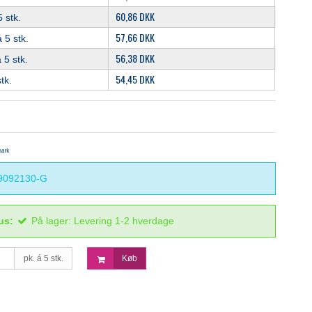
60,86 DKK
 stk.
57,66 DKK
 5 stk.
56,38 DKK
 5 stk.
54,45 DKK
tk.
9092130-G
us:
På lager: Levering 1-2 hverdage
pk. á 5 stk.
Køb