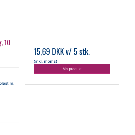
g, 10
15,69 DKK
v/ 5 stk.
(inkl. moms)
Vis produkt
plast m.
e