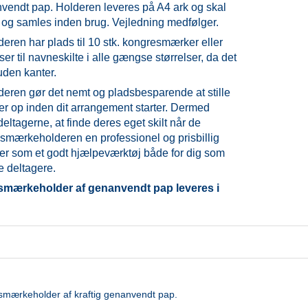
vendt pap. Holderen leveres på A4 ark og skal
 og samles inden brug. Vejledning medfølger.
en har plads til 10 stk. kongresmærker eller
er til navneskilte i alle gængse størrelser, da det
uden kanter.
ren gør det nemt og pladsbesparende at stille
r op inden dit arrangement starter. Dermed
deltagerne, at finde deres eget skilt når de
mærkeholderen en professionel og prisbillig
rer som et godt hjælpeværktøj både for dig som
e deltagere.
smærkeholder af genanvendt pap leveres i
.
esmærkeholder af kraftig genanvendt pap.