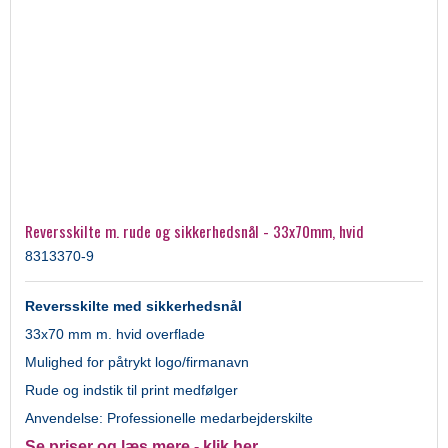
Reversskilte m. rude og sikkerhedsnål - 33x70mm, hvid
8313370-9
Reversskilte med sikkerhedsnål
33x70 mm m. hvid overflade
Mulighed for påtrykt logo/firmanavn
Rude og indstik til print medfølger
Anvendelse: Professionelle medarbejderskilte
Se priser og læs mere - klik her...