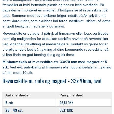
fremstillet af hvid formstøbt plastic og har en hvid overflade. På
bagsiden er monteret en magnet til fastgørelse af reversskiltet på
tøjet. Sammen med reverskiltene følger indstik på A4 ark til print
samt klare ruder, som skubbes ind foran indstikket i skiltet, så dette
er godt beskyttet med stænk og snavs.
Reversskilte er oplagte til påtryk af firmanavn eller logo, og tilbyder
samtidig muligheden for at du kan udskifte navnet på reversskiltet
ved løbende udskiftning af medarbejdere. Kontakt os gerne for et
uforpligtende tilbud på trykning af dine kommende reversskilte, så
vi kan finde en god løsning til dig og dit firma.
Minimumskøb af reversskilte str. 33x70 mm med magnet er 5
stk.
Ved evt. påtrykning af firmanavn eller logo anbefaler vi trykning
af minimum 10 stk.
Reversskilte m. rude og magnet - 33x70mm, hvid
Antal enheder
Pris pr. enhed
5
46,81 DKK
stk.
25
49
35,11 DKK
-
stk.