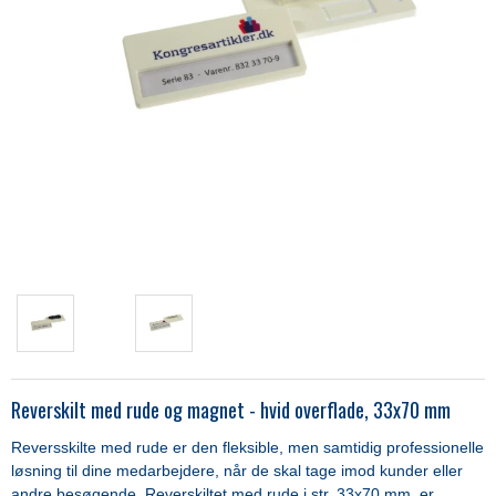
Reverskilt med rude og magnet - hvid overflade, 33x70 mm
Reversskilte med rude er den fleksible, men samtidig professionelle
løsning til dine medarbejdere, når de skal tage imod kunder eller
andre besøgende. Reverskiltet med rude i str. 33x70 mm. er