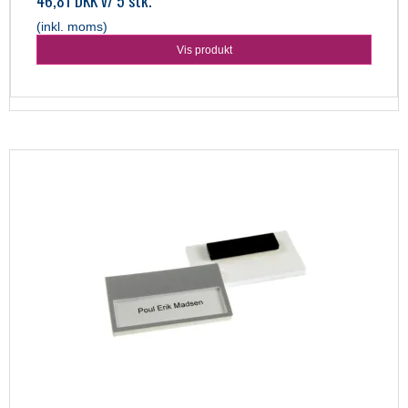
46,81 DKK
v/ 5 stk.
(inkl. moms)
Vis produkt