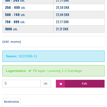
100
249
27,71 DKK
-
stk.
250
499
25,58 DKK
-
stk.
500
749
23,44 DKK
-
stk.
750
999
22,17 DKK
-
stk.
1000
21,31 DKK
stk.
(inkl. moms)
Varenr.:
8223368-11
Lagerstatus:
På lager: Levering 1-2 hverdage
stk.
Køb
Beskrivelse