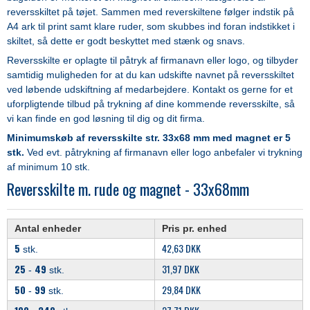
reversskiltet på tøjet. Sammen med reverskiltene følger indstik på
A4 ark til print samt klare ruder, som skubbes ind foran indstikket i
skiltet, så dette er godt beskyttet med stænk og snavs.
Reversskilte er oplagte til påtryk af firmanavn eller logo, og tilbyder
samtidig muligheden for at du kan udskifte navnet på reversskiltet
ved løbende udskiftning af medarbejdere. Kontakt os gerne for et
uforpligtende tilbud på trykning af dine kommende reversskilte, så
vi kan finde en god løsning til dig og dit firma.
Minimumskøb af reversskilte str. 33x68 mm med magnet er 5
stk.
Ved evt. påtrykning af firmanavn eller logo anbefaler vi trykning
af minimum 10 stk.
Reversskilte m. rude og magnet - 33x68mm
Antal enheder
Pris pr. enhed
5
42,63 DKK
stk.
25
49
31,97 DKK
-
stk.
50
99
29,84 DKK
-
stk.