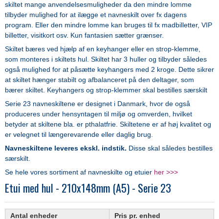
skiltet mange anvendelsesmuligheder da den mindre lomme
tilbyder mulighed for at ilægge et navneskilt over fx dagens
program. Eller den mindre lomme kan bruges til fx madbilletter, VIP
billetter, visitkort osv. Kun fantasien sætter grænser.
Skiltet bæres ved hjælp af en keyhanger eller en strop-klemme,
som monteres i skiltets hul. Skiltet har 3 huller og tilbyder således
også mulighed for at påsætte keyhangers med 2 kroge. Dette sikrer
at skiltet hænger stabilt og afbalanceret på den deltager, som
bærer skiltet. Keyhangers og strop-klemmer skal bestilles særskilt
Serie 23 navneskiltene er designet i Danmark, hvor de også
produceres under hensyntagen til miljø og omverden, hvilket
betyder at skiltene bla. er pthalatfrie.
Skiltetene er af høj kvalitet og
er velegnet til længerevarende eller daglig brug.
Navneskiltene leveres ekskl. indstik.
Disse skal således bestilles
særskilt.
Se hele vores sortiment af navneskilte og etuier
her >>>
Etui med hul - 210x148mm (A5) - Serie 23
Antal enheder
Pris pr. enhed