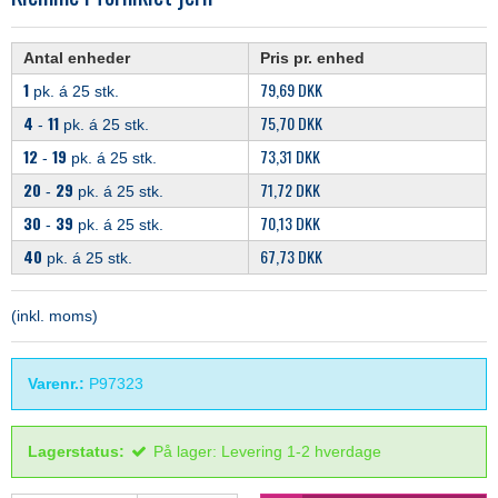
Antal enheder
Pris pr. enhed
1
79,69 DKK
pk. á 25 stk.
4
11
75,70 DKK
-
pk. á 25 stk.
12
19
73,31 DKK
-
pk. á 25 stk.
20
29
71,72 DKK
-
pk. á 25 stk.
30
39
70,13 DKK
-
pk. á 25 stk.
40
67,73 DKK
pk. á 25 stk.
(inkl. moms)
Varenr.:
P97323
Lagerstatus:
På lager: Levering 1-2 hverdage