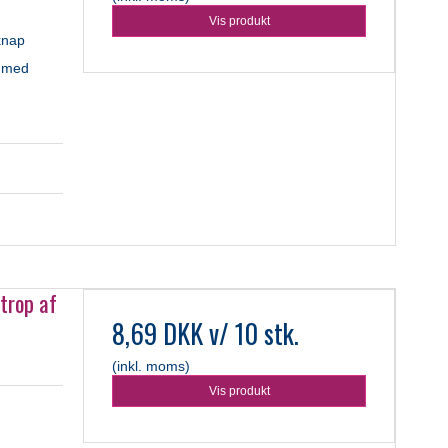
Vis produkt
knap
e med
trop af
8,69 DKK
v/ 10 stk.
(inkl. moms)
Vis produkt