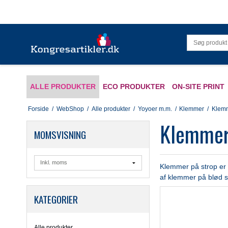
ALLE PRODUKTER
ECO PRODUKTER
ON-SITE PRINT
Forside
/
WebShop
/
Alle produkter
/
Yoyoer m.m.
/
Klemmer
/
Klemm
Klemmer 
MOMSVISNING
Klemmer på strop er 
af klemmer på blød st
KATEGORIER
Alle produkter