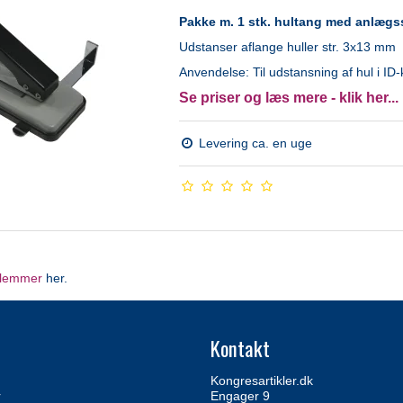
Pakke m. 1 stk. hultang med anlægs
Udstanser aflange huller str. 3x13 mm
Anvendelse: Til udstansning af hul i ID-k
Se priser og læs mere - klik her...
Levering ca. en uge
klemmer
her.
Kontakt
Kongresartikler.dk
r
Engager 9