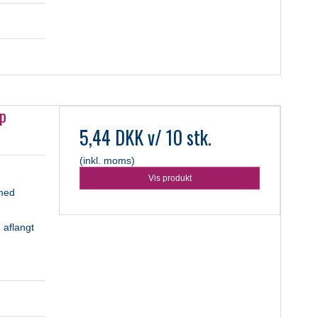
op
5,44 DKK
v/ 10 stk.
(inkl. moms)
Vis produkt
med
aflangt