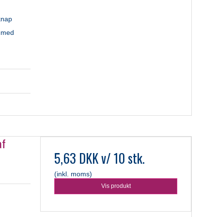
knap
e med
af
5,63 DKK
v/ 10 stk.
(inkl. moms)
Vis produkt