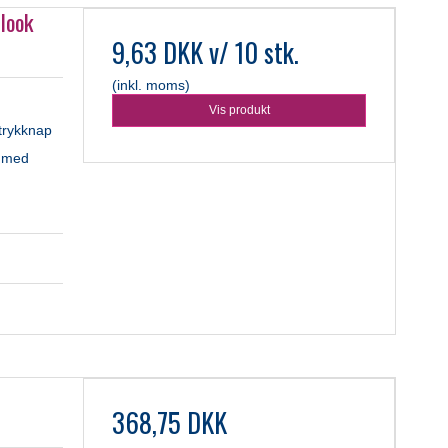
 look
9,63 DKK
v/ 10 stk.
(inkl. moms)
Vis produkt
trykknap
e med
368,75 DKK