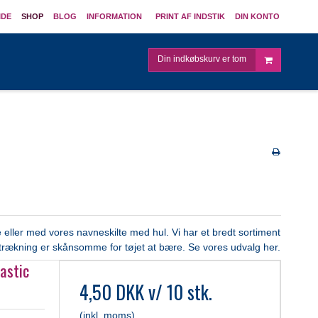
IDE
SHOP
BLOG
INFORMATION
PRINT AF INDSTIK
DIN KONTO
Din indkøbskurv er tom
eller med vores navneskilte med hul. Vi har et bredt sortiment
dstrækning er skånsomme for tøjet at bære. Se vores udvalg her.
astic
4,50 DKK
v/ 10 stk.
(inkl. moms)