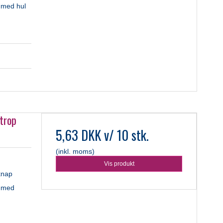
 med hul
trop
5,63 DKK
v/ 10 stk.
(inkl. moms)
Vis produkt
knap
e med