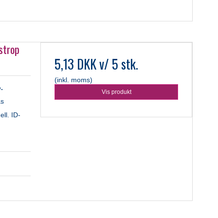
strop
5,13 DKK
v/ 5 stk.
(inkl. moms)
.
Vis produkt
ås
ll. ID-