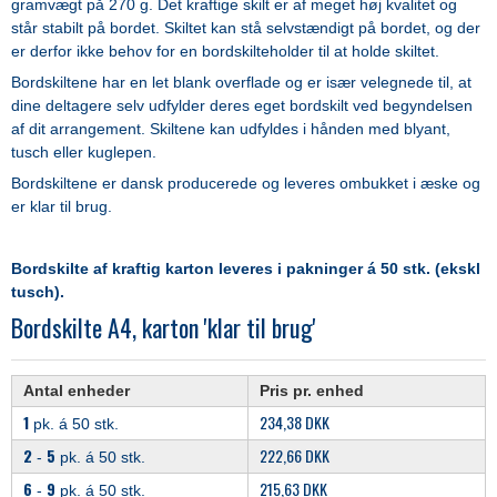
gramvægt på 270 g. Det kraftige skilt er af meget høj kvalitet og
står stabilt på bordet. Skiltet kan stå selvstændigt på bordet, og der
er derfor ikke behov for en bordskilteholder til at holde skiltet.
Bordskiltene har en let blank overflade og er især velegnede til, at
dine deltagere selv udfylder deres eget bordskilt ved begyndelsen
af dit arrangement. Skiltene kan udfyldes i hånden med blyant,
tusch eller kuglepen.
Bordskiltene er dansk producerede og leveres ombukket i æske og
er klar til brug.
Bordskilte af kraftig karton leveres i pakninger á 50 stk. (ekskl
tusch).
Bordskilte A4, karton 'klar til brug'
Antal enheder
Pris pr. enhed
1
234,38 DKK
pk. á 50 stk.
2
5
222,66 DKK
-
pk. á 50 stk.
6
9
215,63 DKK
-
pk. á 50 stk.