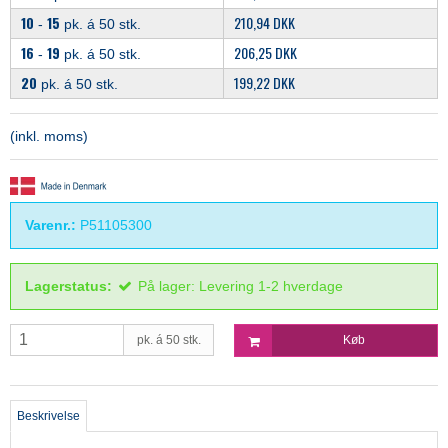
10
15
210,94 DKK
-
pk. á 50 stk.
16
19
206,25 DKK
-
pk. á 50 stk.
20
199,22 DKK
pk. á 50 stk.
(inkl. moms)
Varenr.:
P51105300
Lagerstatus:
På lager: Levering 1-2 hverdage
pk. á 50 stk.
Køb
Beskrivelse