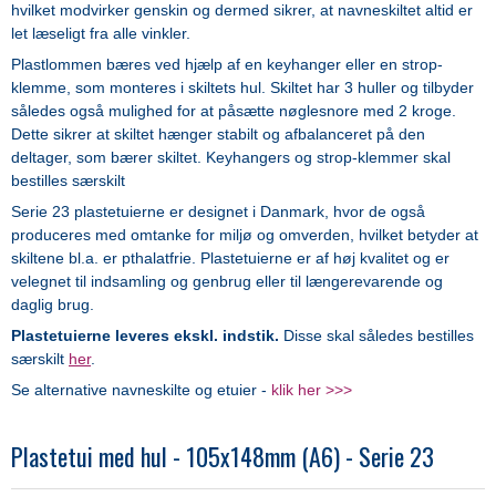
hvilket modvirker genskin og dermed sikrer, at navneskiltet altid er
let læseligt fra alle vinkler.
Plastlommen bæres ved hjælp af en keyhanger eller en strop-
klemme, som monteres i skiltets hul. Skiltet har 3 huller og tilbyder
således også mulighed for at påsætte nøglesnore med 2 kroge.
Dette sikrer at skiltet hænger stabilt og afbalanceret på den
deltager, som bærer skiltet. Keyhangers og strop-klemmer skal
bestilles særskilt
Serie 23 plastetuierne er designet i Danmark, hvor de også
produceres med omtanke for
miljø og omverden, hvilket betyder at
skiltene bl.a. er pthalatfrie.
Plastetuierne er af høj kvalitet og er
velegnet til indsamling og genbrug eller til længerevarende og
daglig brug.
Plastetuierne
leveres ekskl. indstik.
Disse skal således bestilles
særskilt
her
.
Se alternative navneskilte og etuier -
klik her >>>
Plastetui med hul - 105x148mm (A6) - Serie 23