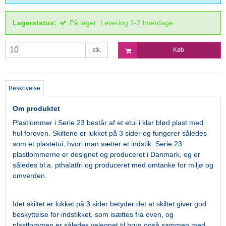
Lagerstatus:
På lager: Levering 1-2 hverdage
stk.
Køb
Beskrivelse
Om produktet
Plastlommer i Serie 23 består af et etui i klar blød plast med
hul foroven. Skiltene er lukket på 3 sider og fungerer således
som et plastetui, hvori man sætter et indstik. Serie 23
plastlommerne er designet og produceret i Danmark, og er
således bl.a. pthalatfri og produceret med omtanke for miljø og
omverden.
Idet skiltet er lukket på 3 sider betyder det at skiltet giver god
beskyttelse for indstikket, som isættes fra oven, og
plastlommen er således velegnet til brug også sammen med