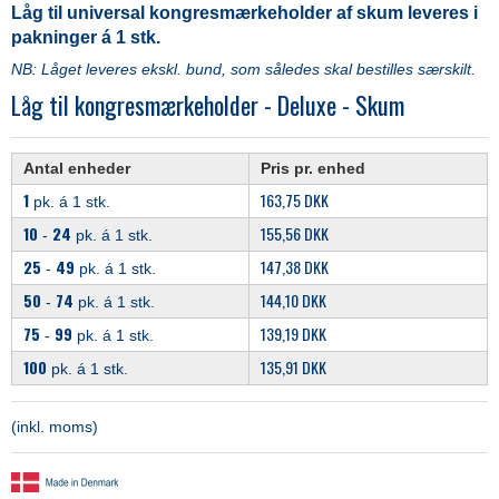
Låg til universal kongresmærkeholder af skum leveres i
pakninger á 1 stk.
NB: Låget leveres ekskl. bund, som således skal bestilles særskilt.
Låg til kongresmærkeholder - Deluxe - Skum
Antal enheder
Pris pr. enhed
1
163,75 DKK
pk. á 1 stk.
10
24
155,56 DKK
-
pk. á 1 stk.
25
49
147,38 DKK
-
pk. á 1 stk.
50
74
144,10 DKK
-
pk. á 1 stk.
75
99
139,19 DKK
-
pk. á 1 stk.
100
135,91 DKK
pk. á 1 stk.
(inkl. moms)