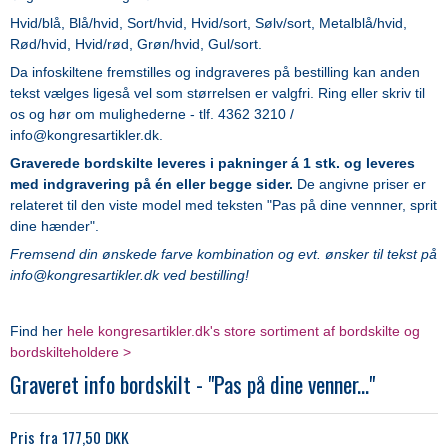
Hvid/blå, Blå/hvid, Sort/hvid, Hvid/sort, Sølv/sort, Metalblå/hvid,
Rød/hvid, Hvid/rød, Grøn/hvid, Gul/sort.
Da infoskiltene fremstilles og indgraveres på bestilling kan anden
tekst vælges ligeså vel som størrelsen er valgfri. Ring eller skriv til
os og hør om mulighederne - tlf. 4362 3210 /
info@kongresartikler.dk.
Graverede bordskilte leveres i pakninger á 1 stk. og leveres
med indgravering på én eller begge sider.
De angivne priser er
relateret til den viste model med teksten "Pas på dine vennner, sprit
dine hænder".
Fremsend din ønskede farve kombination og evt. ønsker til tekst på
info@kongresartikler.dk ved bestilling!
Find her
hele kongresartikler.dk's store sortiment af bordskilte og
bordskilteholdere >
Graveret info bordskilt - "Pas på dine venner..."
Pris fra
177,50 DKK