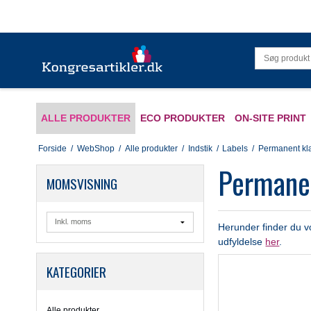
ALLE PRODUKTER
ECO PRODUKTER
ON-SITE PRINT
Forside
/
WebShop
/
Alle produkter
/
Indstik
/
Labels
/
Permanent kl
Permane
MOMSVISNING
Herunder finder du vo
udfyldelse
her
.
KATEGORIER
Alle produkter