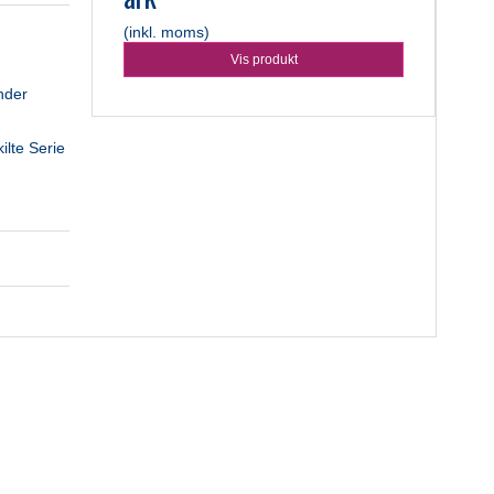
(inkl. moms)
Vis produkt
under
ilte Serie