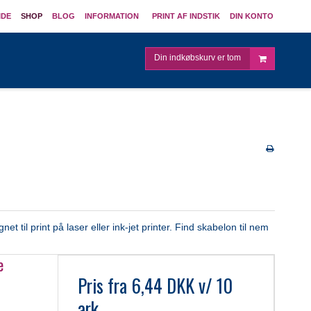
IDE
SHOP
BLOG
INFORMATION
PRINT AF INDSTIK
DIN KONTO
Din indkøbskurv er tom
 til print på laser eller ink-jet printer. Find skabelon til nem
e
Pris fra
6,44 DKK
v/ 10
ark