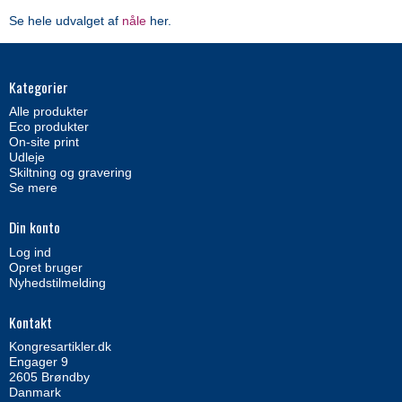
Se hele udvalget af
nåle
her.
Kategorier
Alle produkter
Eco produkter
On-site print
Udleje
Skiltning og gravering
Se mere
Din konto
Log ind
Opret bruger
Nyhedstilmelding
Kontakt
Kongresartikler.dk
Engager 9
2605 Brøndby
Danmark